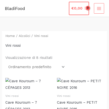
Vai
BladiFood
€
0,00
al
contenuto
Home
/
Alcolici
/ Vini rossi
Vini rossi
Visualizzazione di 8 risultati
Vini rossi
Vini rossi
Cave Kouroum – 7
Cave Kouroum – PETIT
CÉPAGES 2013
NOIRE 2016