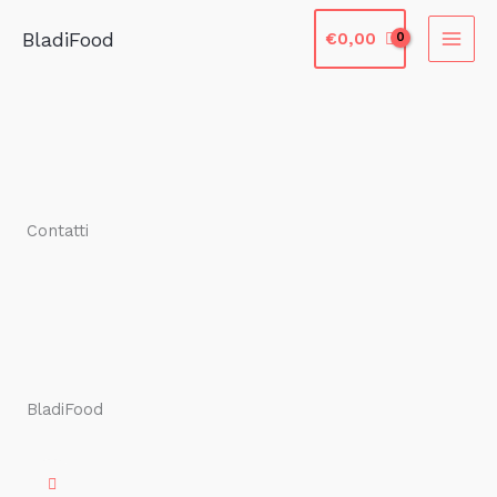
Vai
BladiFood
€
0,00
al
contenuto
Contatti
BladiFood