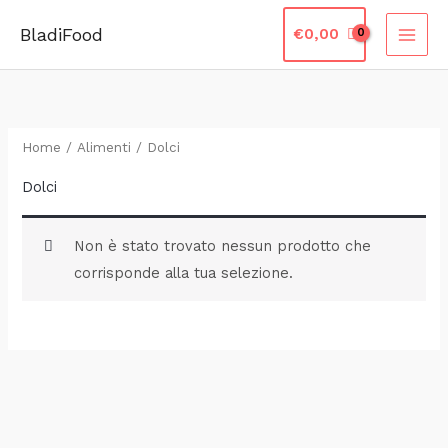
Vai
BladiFood
€
0,00
al
contenuto
Home
/
Alimenti
/ Dolci
Dolci
Non è stato trovato nessun prodotto che
corrisponde alla tua selezione.